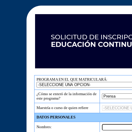
PROGRAMA EN EL QUE MATRICULARÁ:
¿Cómo se enteró de la información de
este programa?
Maestría o curso de quien refiere
DATOS PERSONALES
Nombres: